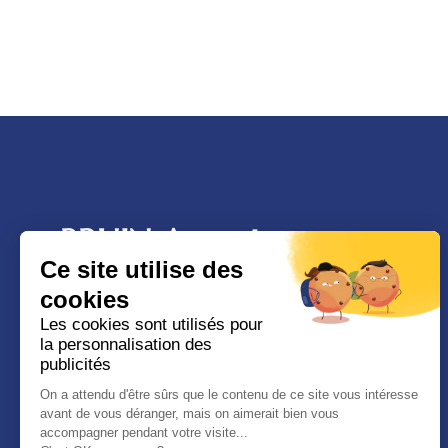
BRUIN Avocat
Ce site utilise des
9 Rue Manuel, 13100, Aix-En-Provence
cookies
Le cabinet se trouve entre le Palais de justice
Les cookies sont utilisés pour
la personnalisation des
et le tribunal judiciaire d’Aix en Provence.
publicités
Il intervient en droit du sport et droit du travail
On a attendu d'être sûrs que le contenu de ce site vous intéresse
avant de vous déranger, mais on aimerait bien vous
dans toute la France (et notamment à Aix-en-
accompagner pendant votre visite...
Provence, Marseille, Montpellier, Nîmes, Gap,