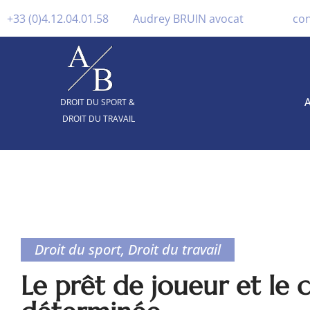
+33 (0)4.12.04.01.58
Audrey BRUIN avocat
co
A
DROIT DU SPORT &
DROIT DU TRAVAIL
Droit du sport
,
Droit du travail
Le prêt de joueur et le 