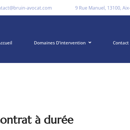
ntact@bruin-avocat.com
9 Rue Manuel, 13100, Ai
ccueil
Domaines D’intervention
Contact
contrat à durée