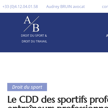
+33 (0)4.12.04.01.58
Audrey BRUIN avocat
co
A
DROIT DU SPORT &
DROIT DU TRAVAIL
Droit du sport
Le CDD des sportifs prof