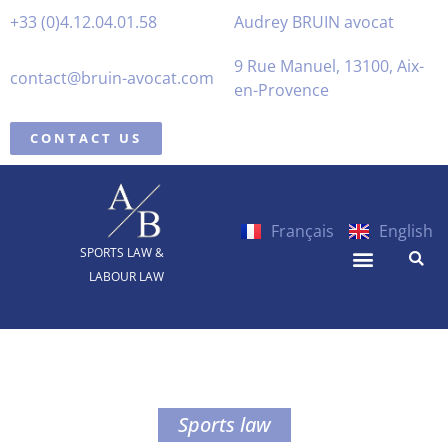
+33 (0)4.12.04.01.58
Audrey BRUIN avocat
9 Rue Manuel, 13100, Aix-
contact@bruin-avocat.com
en-Provence
CONTACT US
Français
English
SPORTS LAW &
LABOUR LAW
Sports law