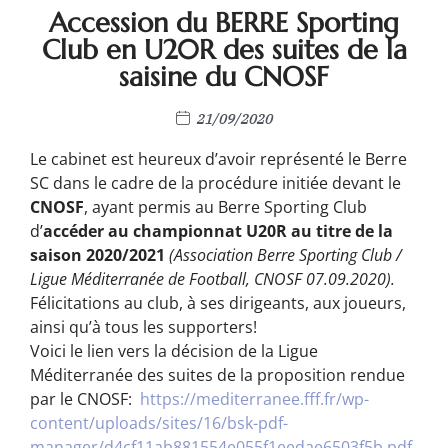
Accession du BERRE Sporting
Club en U20R des suites de la
saisine du CNOSF
21/09/2020
Le cabinet est heureux d’avoir représenté le Berre
SC dans le cadre de la procédure initiée devant le
CNOSF
, ayant permis au Berre Sporting Club
d’
accéder
au
championnat
U20R
au
titre
de
la
saison
2020/2021
(Association
Berre
Sporting
Club
/
Ligue
Méditerranée
de
Football,
CNOSF
07.09.2020).
Félicitations au club, à ses dirigeants, aux joueurs,
ainsi qu’à tous les supporters!
Voici le lien vers la décision de la Ligue
Méditerranée des suites de la proposition rendue
par le CNOSF:
https://mediterranee.fff.fr/wp-
content/uploads/sites/16/bsk-pdf-
manager/d4cf11ab881554e055f1eedae6503f5b.pdf