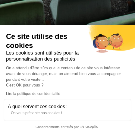
Ce site utilise des
cookies
Les cookies sont utilisés pour la
personnalisation des publicités
On a attendu d'être sûrs que le contenu de ce site vous intéresse
avant de vous déranger, mais on aimerait bien vous accompagner
pendant votre visite...
C'est OK pour vous ?
Maître Audrey BRUIN
Lire la politique de confidentialité
AVOCAT AIX-EN-PROVENCE (FRANCE)
À quoi servent ces cookies :
On vous présente nos cookies !
Dernières décisions
CONTACTEZ-
MOI
Consentements certifiés par