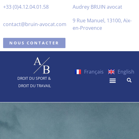
+33 (0)4.12.04.01.58
Audrey BRUIN avocat
9 Rue Manuel, 13100, Aix-
contact@bruin-avocat.com
en-Provence
NOUS CONTACTER
Français
English
DROIT DU SPORT &
DROIT DU TRAVAIL