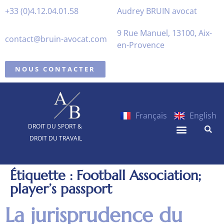
+33 (0)4.12.04.01.58
Audrey BRUIN avocat
9 Rue Manuel, 13100, Aix-
contact@bruin-avocat.com
en-Provence
NOUS CONTACTER
Français
English
DROIT DU SPORT &
DROIT DU TRAVAIL
Étiquette :
Football Association;
player’s passport
La jurisprudence du