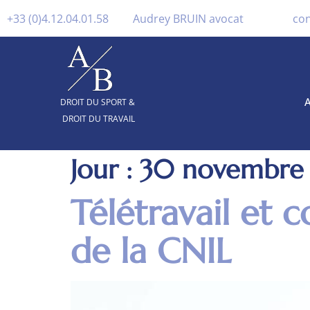
+33 (0)4.12.04.01.58
Audrey BRUIN avocat
co
A
DROIT DU SPORT &
DROIT DU TRAVAIL
Jour :
30 novembre
Télétravail et c
de la CNIL