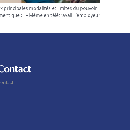
x principales modalités et limites du pouvoir
amment que : – Même en télétravail, l’employeur
Contact
ontact