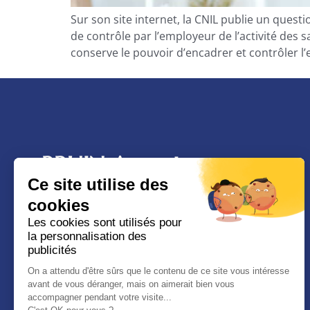
Sur son site internet, la CNIL publie un ques
de contrôle par l’employeur de l’activité des 
conserve le pouvoir d’encadrer et contrôler l
BRUIN Avocat
Ce site utilise des
9 Rue Manuel, 13100, Aix-En-Provence
cookies
Le cabinet se trouve entre le Palais de justice
Les cookies sont utilisés pour
la personnalisation des
et le tribunal judiciaire d’Aix en Provence.
publicités
Il intervient en droit du sport et droit du travail
On a attendu d'être sûrs que le contenu de ce site vous intéresse
avant de vous déranger, mais on aimerait bien vous
dans toute la France (et notamment à Aix-en-
accompagner pendant votre visite...
Provence, Marseille, Montpellier, Nîmes, Gap,