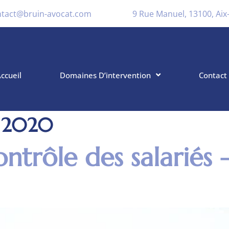
ntact@bruin-avocat.com
9 Rue Manuel, 13100, Ai
ccueil
Domaines D’intervention
Contact
 2020
ontrôle des salariés