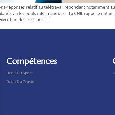
tions-réponses relatif au télétravail répondant notamment au
salariés via les outils informatiques. La CNIL rappelle not
’exécution des missions […]
Compétences
Droit Du Sport
C
Droit Du Travail