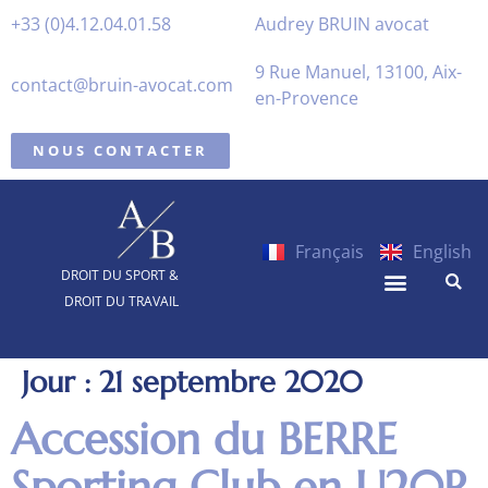
+33 (0)4.12.04.01.58
Audrey BRUIN avocat
9 Rue Manuel, 13100, Aix-
contact@bruin-avocat.com
en-Provence
NOUS CONTACTER
Français
English
DROIT DU SPORT &
DROIT DU TRAVAIL
Jour :
21 septembre 2020
Accession du BERRE
Sporting Club en U20R